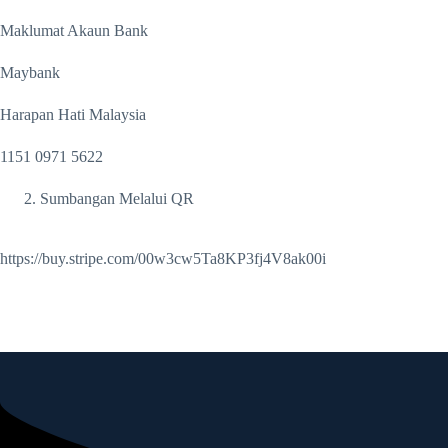
Maklumat Akaun Bank
Maybank
Harapan Hati Malaysia
1151 0971 5622
Sumbangan Melalui QR
https://buy.stripe.com/00w3cw5Ta8KP3fj4V8ak00i