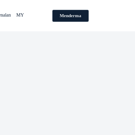
nalan
MY
Menderma