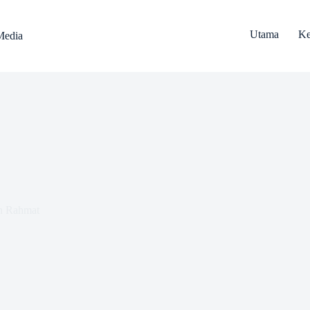
Utama
Ke
Media
n Rahmat